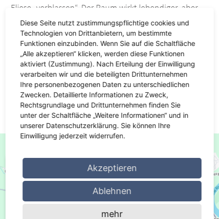
Fliese „verblassen“. Der Raum wirkt lebendiger, aber
auch unruhiger. Dafür steht heute ein breites Angebot
Diese Seite nutzt zustimmungspflichtige cookies und
an verschiedenen Fugenfarben, darunter auch
Technologien von Drittanbietern, um bestimmte
außergewöhnliche Fugmassen mit Glimmeranteil,
Funktionen einzubinden. Wenn Sie auf die Schaltfläche
„Alle akzeptieren“ klicken, werden diese Funktionen
nachleuchtenden Pigmenten oder metallischem
aktiviert (Zustimmung). Nach Erteilung der Einwilligung
Glanz zur Verfügung.Bevor man sich für eine Fliese
verarbeiten wir und die beteiligten Drittunternehmen
oder ein Fliesenmuster entscheidet, sollte man sich
Ihre personenbezogenen Daten zu unterschiedlichen
deshalb auch immer über die gewünschte Anordnung
Zwecken. Detaillierte Informationen zu Zweck,
des Fugenbildes, die Breite der Fugen und auch ihrer
Rechtsgrundlage und Drittunternehmen finden Sie
unter der Schaltfläche „Weitere Informationen“ und in
Farbe Gedanken machen.
unserer Datenschutzerklärung. Sie können Ihre
Einwilligung jederzeit widerrufen.
Akzeptieren
Wir benötigen Ihre Zustimmung, um den Google
Maps-Service zu laden!
Ablehnen
Wir verwenden einen Service eines Drittanbieters, um
mehr