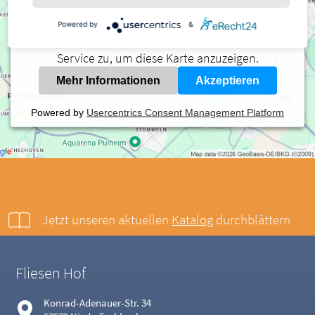
Karteninhalte einzubetten. Dieser Service kann Daten
zu Ihren Aktivitäten sammeln. Bitte lesen Sie die
Powered by
&
Details durch und stimmen Sie der Nutzung des
Service zu, um diese Karte anzuzeigen.
Mehr Informationen
Akzeptieren
Powered by
Usercentrics Consent Management Platform
Jetzt unseren aktuellen
Katalog
durchblättern
Fliesen Hof
Konrad-Adenauer-Str. 34